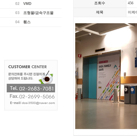
조회수
456
02
VMD
제목
이케
03
조형물/금속구조물
04
휀스