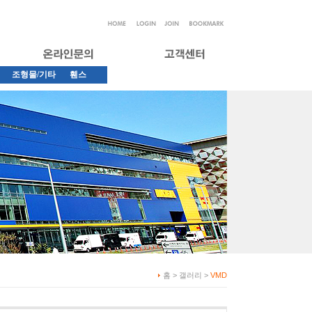
조형물/기타
휀스
홈 > 갤러리 >
VMD