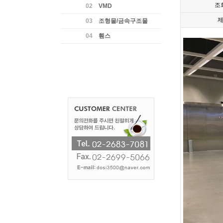
조
02
VMD
03
조형물/금속구조물
04
휀스