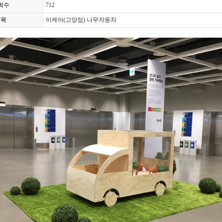
회수
712
제목
이케아(고양점) 나무자동차