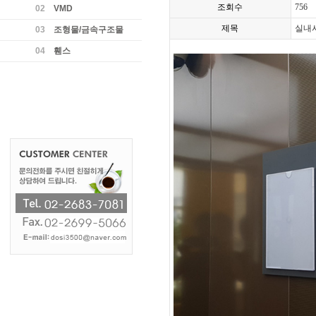
조회수
756
02
VMD
제목
실내
03
조형물/금속구조물
04
휀스